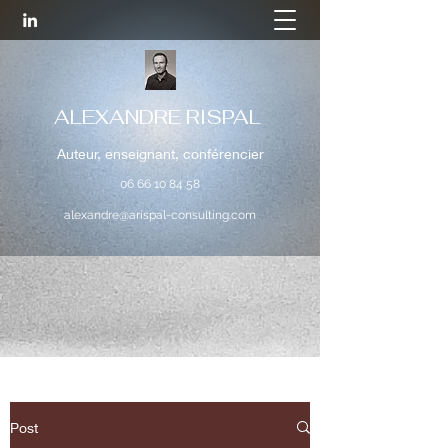
ALEXANDRE RISPAL
Auteur, enseignant, conférencier
06 66 10 84 58
alexandre@arispal-consulting.com
Post