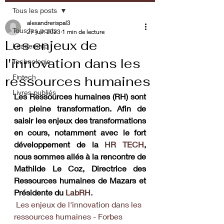
Tous les posts
alexandrerispal3
Tous les posts
27 juil. 2023
1 min de lecture
Les enjeux de
Leadership
l'innovation dans les
Technologie
Fintech
ressources humaines
Livres publiés
Les Ressources humaines (RH) sont 
en pleine transformation. Afin de 
saisir les enjeux des transformations 
en cours, notamment avec le fort 
développement de la 
HR TECH
, 
nous sommes allés à la rencontre de 
Mathilde Le Coz, Directrice des 
Ressources humaines de Mazars et 
Présidente du 
LabRH.
Les enjeux de l'innovation dans les 
ressources humaines - Forbes 