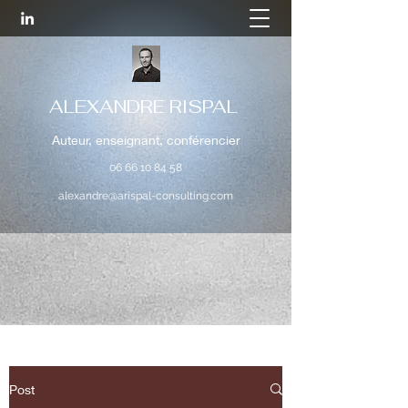
ALEXANDRE RISPAL
Auteur, enseignant, conférencier
06 66 10 84 58
alexandre@arispal-consulting.com
Post