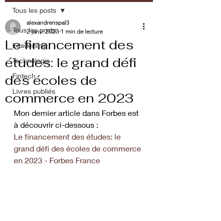
Tous les posts
alexandrerispal3
Tous les posts
2 janv. 2023
1 min de lecture
Le financement des
Leadership
études: le grand défi
Technologie
Fintech
des écoles de
Livres publiés
commerce en 2023
Mon dernier article dans Forbes est 
à découvrir ci-dessous : 
Le financement des études: le 
grand défi des écoles de commerce 
en 2023 - Forbes France