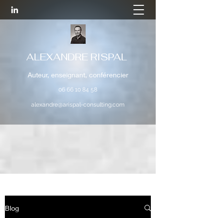
ALEXANDRE RISPAL
Auteur, enseignant, conférencier
06 66 10 84 58
alexandre@arispal-consulting.com
Blog